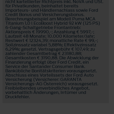
nicht kartellierter Richtpreis inkl. NoVA und USt.
für Privatkunden, beinhaltet bereits
Importeurs- und Händlernachlass sowie Ford
Credit Bonus und Versicherungsbonus.
Berechnungsbeispiel am Modell Puma MCA
Titanium 1,0 l EcoBoost Hybrid 92 kW (125 PS)
6-Gang-Schaltgetriebe Frontantrieb:
Aktionspreis € 19990,-; Anzahlung € 5997,-;
Laufzeit 48 Monate; 10.000 Kilometer/Jahr;
Restwert € 12324,39; monatliche Rate € 99,-;
Sollzinssatz variabel 5,88%; Effektivzinssatz
6,29%; gesetzl. Vertragsgebühr € 107,49; zu
zahlender Gesamtbetrag € 23180,88;
Gesamtkosten € 3190,88. Die Abwicklung der
Finanzierung erfolgt über Ford Credit, ein
Service der Santander Consumer Bank.
Bankübliche Bonitätskriterien vorausgesetzt.
Abschluss eines Vorteilssets der Ford Auto
Versicherung (Versicherer: GARANTA
Versicherungs-AG Österreich) vorausgesetzt.
Freibleibendes unverbindliches Angebot,
vorbehaltlich Änderungen, Irrtümer und
Druckfehler.