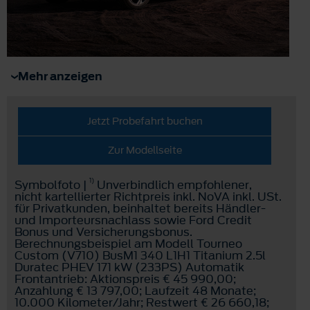
Mehr anzeigen
Jetzt Probefahrt buchen
Zur Modellseite
1)
Symbolfoto |
Unverbindlich empfohlener,
nicht kartellierter Richtpreis inkl. NoVA inkl. USt.
für Privatkunden, beinhaltet bereits Händler-
und Importeursnachlass sowie Ford Credit
Bonus und Versicherungsbonus.
Berechnungsbeispiel am Modell Tourneo
Custom (V710) BusM1 340 L1H1 Titanium 2.5l
Duratec PHEV 171 kW (233PS) Automatik
Frontantrieb: Aktionspreis € 45 990,00;
Anzahlung € 13 797,00; Laufzeit 48 Monate;
10.000 Kilometer/Jahr; Restwert € 26 660,18;