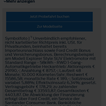
Mehr anzeigen
Jetzt Probefahrt buchen
Zur Modellseite
1)
Symbolfoto |
Unverbindlich empfohlener,
nicht kartellierter Richtpreis inkl. USt. für
Privatkunden, beinhaltet bereits
Importeursnachlass sowie Ford Credit Bonus
und Versicherungsbonus. Berechnungsbeispiel
am Modell Explorer Style SUV Elektromotor mit
Standard Range - 58kWh - RWD 1-Gang-
Automatikgetriebe Heckantrieb: Aktionspreis €
29190,-; Anzahlung € 8757,-; Laufzeit 48
Monate; 10.000 Kilometer/Jahr; Restwert €
15586,58; monatliche Rate € 189,-; Sollzinssatz
variabel 5,88%; Effektivzinssatz 6,34%; gesetzl.
Vertragsgebühr € 178,29; zu zahlender
Gesamtbetrag € 33593,87; Gesamtkosten €
4403,87. Die Abwicklung der Finanzierung
erfolgt über Ford Credit, ein Service der
Santander Consumer Bank. Bankübliche