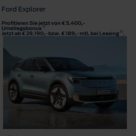
Ford Explorer
Profitieren Sie jetzt von € 5.400,-
1)
Umstiegsbonus
2)
Jetzt ab € 29.190,- bzw. € 189,- mtl. bei Leasing
.