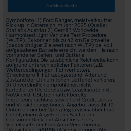
Zur Modellseite
Symbolfoto | 1) Ford Ranger, meistverkaufter
Pick-up in Österreich im Jahr 2025 (Quelle:
Statistik Austria) 2) Gemäß Worldwide
Harmonised Light Vehicles Test Procedure
(WLTP). Es können bis zu 42 km Reichweite
(beabsichtigter Zielwert nach WLTP) bei voll
aufgeladener Batterie erreicht werden – je nach
vorhandener Serien- und Batterie-
Konfiguration. Die tatsächliche Reichweite kann
aufgrund unterschiedlicher Faktoren (z.B.
Wetterbedingungen, Fahrverhalten,
Streckenprofil, Fahrzeugzustand, Alter und
Zustand der Lithium-Ionen-Batterie) variieren.
3) Unverbindlich empfohlener, nicht
kartellierter Richtpreis bzw. Leasingrate inkl.
NoVA exkl. USt, beinhaltet bereits
Importeursnachlass sowie Ford Credit Bonus
und Versicherungsbonus. Angebot ausschl. für
Unternehmer bei Operating Leasing über Ford
Credit, einem Angebot der Santander
Consumer Bank und Abschluss eines
Vorteilssets der Ford Auto-Versicherung
(Versicherer: GARANTA Versicherungs-AG