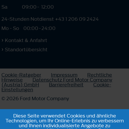
Sa
09:00
-
12:00
24-Stunden Notdienst +43 1 206 09 2424
Mo - So
00:00
-
24:00
Kontakt & Anfahrt
Standortübersicht
Cookie-Ratgeber
Impressum
Rechtliche
Hinweise
Datenschutz Ford Motor Company
(Austria) GmbH
Barrierefreiheit
Cookie-
Einstellungen
© 2026 Ford Motor Company
Diese Seite verwendet Cookies und ähnliche
Technologien, um Ihr Online-Erlebnis zu verbessern
und Ihnen individualisierte Angebote zu