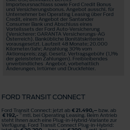
Importeursnachlass sowie Ford Credit Bonus
und Versicherungsbonus. Angebot ausschl. für
Unternehmer bei Operating Leasing über Ford
Credit, einem Angebot der Santander
Consumer Bank und Abschluss eines
Vorteilssets der Ford Auto-Versicherung
(Versicherer: GARANTA Versicherungs-AG
Österreich). Bankübliche Bonitätskriterien
vorausgesetzt. Laufzeit 48 Monate; 20.000
Kilometer/Jahr; Anzahlung 30% vom
Aktionspreis; zzgl. Gesetz. Vertragsgebühr (1,1%
der geleisteten Zahlungen). Freibleibendes
unverbindliches Angebot, vorbehaltlich
Änderungen, Irrtümer und Druckfehler.
FORD TRANSIT CONNECT
Ford Transit Connect: jetzt ab
€ 21.490,–
bzw. ab
1)
€ 192,-
mtl. bei Operating Leasing. Beim Antrieb
steht Ihnen auch eine Plug-in-Hybrid-Variante zur
Verfügung. Ford Transit Connect Plug-in-Hybrid:
1)
jetzt ab
€ 29.290,–
bzw. ab
€ 300,-
mtl. bei