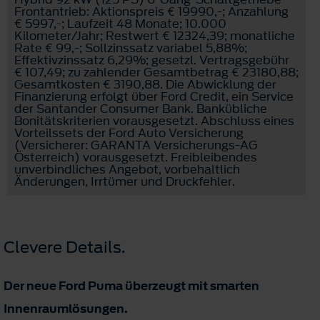
Frontantrieb: Aktionspreis € 19990,-; Anzahlung
€ 5997,-; Laufzeit 48 Monate; 10.000
Kilometer/Jahr; Restwert € 12324,39; monatliche
Rate € 99,-; Sollzinssatz variabel 5,88%;
Effektivzinssatz 6,29%; gesetzl. Vertragsgebühr
€ 107,49; zu zahlender Gesamtbetrag € 23180,88;
Gesamtkosten € 3190,88. Die Abwicklung der
Finanzierung erfolgt über Ford Credit, ein Service
der Santander Consumer Bank. Bankübliche
Bonitätskriterien vorausgesetzt. Abschluss eines
Vorteilssets der Ford Auto Versicherung
(Versicherer: GARANTA Versicherungs-AG
Österreich) vorausgesetzt. Freibleibendes
unverbindliches Angebot, vorbehaltlich
Änderungen, Irrtümer und Druckfehler.
Clevere Details.
Der neue Ford Puma überzeugt mit smarten
Innenraumlösungen.