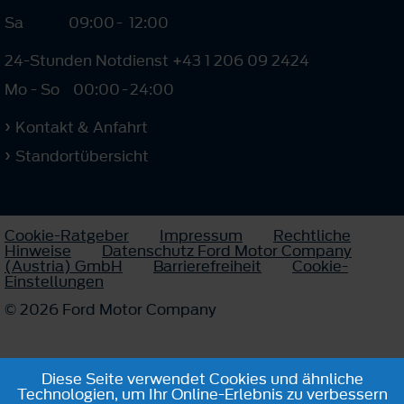
Sa
09:00
-
12:00
24-Stunden Notdienst +43 1 206 09 2424
Mo - So
00:00
-
24:00
Kontakt & Anfahrt
Standortübersicht
Cookie-Ratgeber
Impressum
Rechtliche
Hinweise
Datenschutz Ford Motor Company
(Austria) GmbH
Barrierefreiheit
Cookie-
Einstellungen
© 2026 Ford Motor Company
Diese Seite verwendet Cookies und ähnliche
Technologien, um Ihr Online-Erlebnis zu verbessern