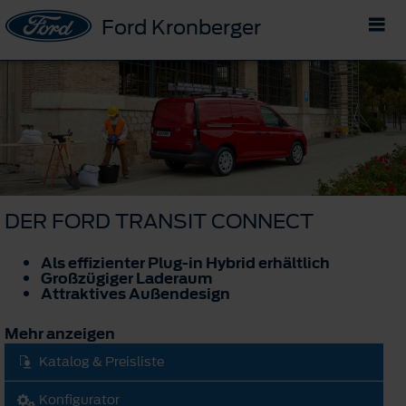
Ford Kronberger
DER FORD TRANSIT CONNECT
Als effizienter Plug-in Hybrid erhältlich
Großzügiger Laderaum
Attraktives Außendesign
Mehr anzeigen
Katalog & Preisliste
Konfigurator