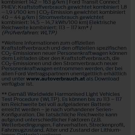
kombiniert 142 – 163 g/km | Ford Transit Connect
PHEV: Kraftstoffverbrauch gewichtet kombiniert 1,8
– 1,9 l/100 km | CO
-Emission gewichtet kombiniert
2
40 – 44 g/km | Stromverbrauch gewichtet
kombiniert: 14,5 – 14,7 kWh/100 km| Elektrische
Reichweite kombiniert: 113 – 117 km*
|
(Prüfverfahren: WLTP)
*Weitere Informationen zum offiziellen
Kraftstoffverbrauch und den offiziellen spezifischen
CO
-Emissionen neuer Personenkraftwagen können
2
dem Leitfaden über den Kraftstoffverbrauch, die
CO
-Emissionen und den Stromverbrauch neuer
2
Personenkraftwagen entnommen werden, der bei
allen Ford Vertragspartnern unentgeltlich erhältlich
und unter
www.autoverbrauch.at
als Download
verfügbar ist.
** Gemäß Worldwide Harmonised Light Vehicles
Test Procedure (WLTP). Es können bis zu 113 – 117
km Reichweite bei voll aufgeladener Batterie
erreicht werden – je nach vorhandener Serien-
Konfiguration. Die tatsächliche Reichweite kann
aufgrund unterschiedlicher Faktoren (z.B.
Wetterbedingungen, Fahrverhalten, Streckenprofil,
Fahrzeugzustand, Alter und Zustand der Lithium-
Ionen-Batterie) variieren.